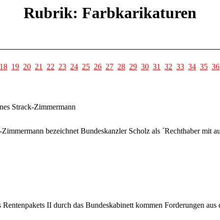
Rubrik: Farbkarikaturen
18
19
20
21
22
23
24
25
26
27
28
29
30
31
32
33
34
35
36
gnes Strack-Zimmermann
Zimmermann bezeichnet Bundeskanzler Scholz als ´Rechthaber mit autis
s Rentenpakets II durch das Bundeskabinett kommen Forderungen aus 