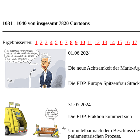
1031 - 1040 von insgesamt 7820 Cartoons
Ergebnisseiten:
1
2
3
4
5
6
7
8
9
10
11
12
13
14
15
16
17
01.06.2024
Die neue Achtsamkeit der Marie-A
Die FDP-Europa-Spitzenfrau Strack-
31.05.2024
Die FDP-Fraktion kümmert sich
Unmittelbar nach dem Beschluss de
parlamentarischen Prozess.