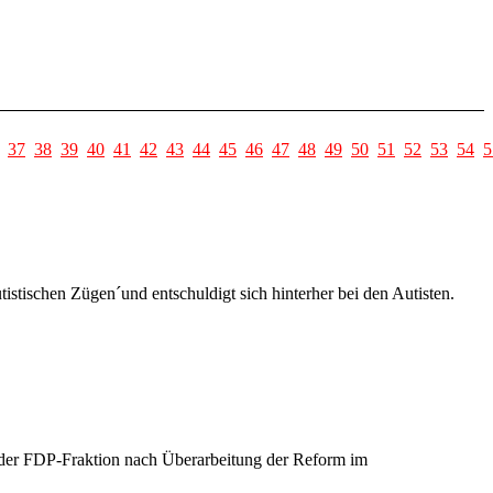
37
38
39
40
41
42
43
44
45
46
47
48
49
50
51
52
53
54
5
tischen Zügen´und entschuldigt sich hinterher bei den Autisten.
der FDP-Fraktion nach Überarbeitung der Reform im