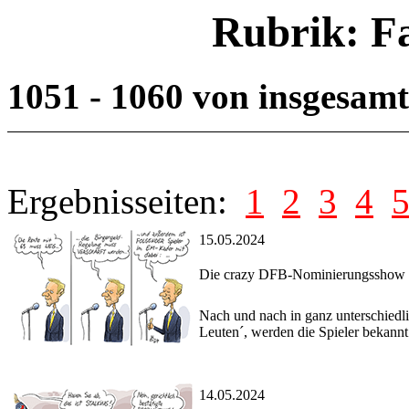
Rubrik: F
1051 - 1060 von insgesam
Ergebnisseiten:
1
2
3
4
15.05.2024
Die crazy DFB-Nominierungsshow g
Nach und nach in ganz unterschiedl
Leuten´, werden die Spieler bekann
14.05.2024