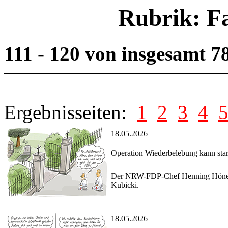
Rubrik: F
111 - 120 von insgesamt 7
Ergebnisseiten:
1
2
3
4
18.05.2026
Operation Wiederbelebung kann star
Der NRW-FDP-Chef Henning Höne ver
Kubicki.
18.05.2026