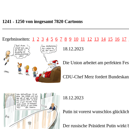
1241 - 1250 von insgesamt 7820 Cartoons
Ergebnisseiten:
1
2
3
4
5
6
7
8
9
10
11
12
13
14
15
16
17
18.12.2023
Die Union arbeitet am perfekten Fes
CDU-Chef Merz fordert Bundeskanzle
18.12.2023
Putin ist vorerst wunschlos glücklic
Der russische Präsident Putin wirkt 