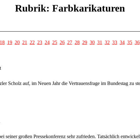
Rubrik: Farbkarikaturen
18
19
20
21
22
23
24
25
26
27
28
29
30
31
32
33
34
35
36
t
r Scholz auf, im Neuen Jahr die Vertrauensfrage im Bundestag zu ste
h
bei seiner großen Pressekonferenz sehr zufrieden. Tatsächlich entwickel