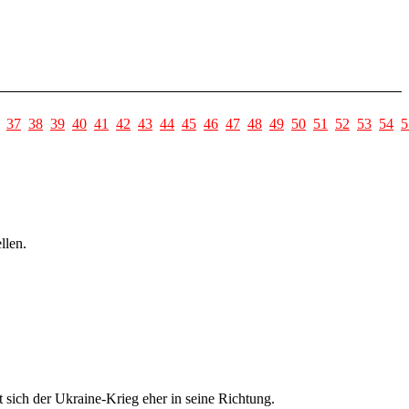
37
38
39
40
41
42
43
44
45
46
47
48
49
50
51
52
53
54
5
llen.
t sich der Ukraine-Krieg eher in seine Richtung.