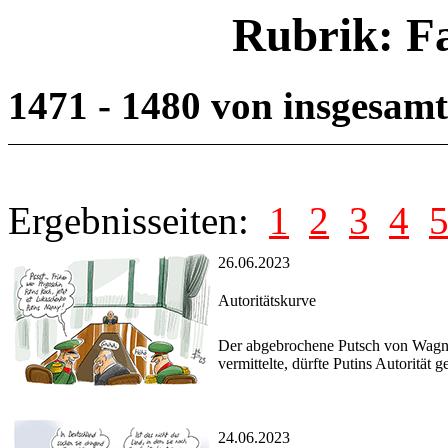
Rubrik: F
1471 - 1480 von insgesam
Ergebnisseiten:
1
2
3
4
26.06.2023
Autoritätskurve
Der abgebrochene Putsch von Wagne
vermittelte, dürfte Putins Autorität 
24.06.2023