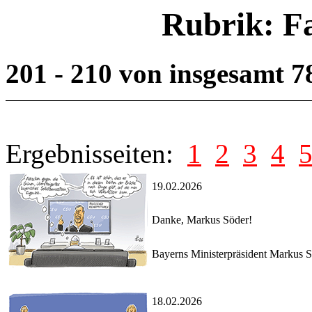
Rubrik: F
201 - 210 von insgesamt 
Ergebnisseiten:
1
2
3
4
19.02.2026
Danke, Markus Söder!
Bayerns Ministerpräsident Markus S
18.02.2026