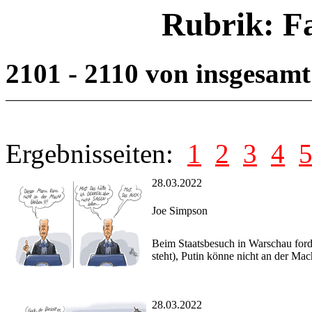
Rubrik: F
2101 - 2110 von insgesam
Ergebnisseiten:
1
2
3
4
28.03.2022
Joe Simpson
Beim Staatsbesuch in Warschau forde
steht), Putin könne nicht an der Mach
28.03.2022