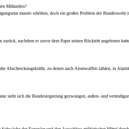
en Milliarden?
gungsetat massiv erhöhen, doch ein großes Problem der Bundeswehr ist 
on zurück, nachdem er zuvor dem Papst seinen Rücktritt angeboten hatt
t die Abschreckungskräfte, zu denen auch Atomwaffen zählen, in Alarmb
ine sieht sich die Bundesregierung gezwungen, außen- und verteidigungs
die Schwäche der Europäer und den Ausschluss militärischer Mittel dur