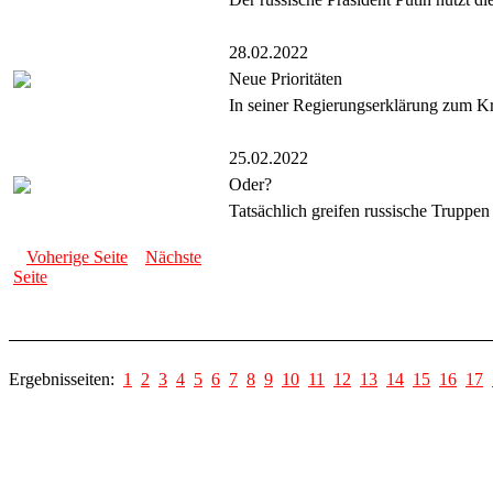
28.02.2022
Neue Prioritäten
In seiner Regierungserklärung zum Kr
25.02.2022
Oder?
Tatsächlich greifen russische Truppen
Voherige Seite
Nächste
Seite
Ergebnisseiten:
1
2
3
4
5
6
7
8
9
10
11
12
13
14
15
16
17