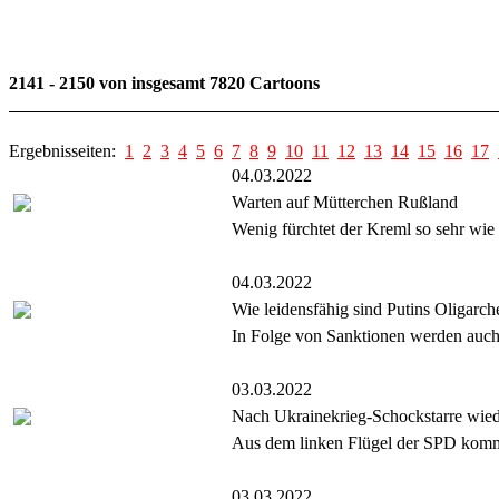
2141 - 2150 von insgesamt 7820 Cartoons
Ergebnisseiten:
1
2
3
4
5
6
7
8
9
10
11
12
13
14
15
16
17
04.03.2022
Warten auf Mütterchen Rußland
Wenig fürchtet der Kreml so sehr wie 
04.03.2022
Wie leidensfähig sind Putins Oligarc
In Folge von Sanktionen werden auch 
03.03.2022
Nach Ukrainekrieg-Schockstarre wied
Aus dem linken Flügel der SPD komme
03.03.2022