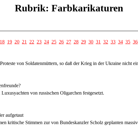
Rubrik: Farbkarikaturen
18
19
20
21
22
23
24
25
26
27
28
29
30
31
32
33
34
35
36
Proteste von Soldatenmüttern, so daß der Krieg in der Ukraine nicht e
henfreunde?
Luxusyachten von russischen Oligarchen festgesetzt.
er aufgetaut
n kritische Stimmen zur von Bundeskanzler Scholz geplanten massive