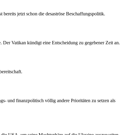
bereits jetzt schon die desaströse Beschaffungspolitik.
e. Der Vatikan kündigt eine Entscheidung zu gegebener Zeit an.
ereitschaft.
- und finanzpolitisch völlig andere Prioritäten zu setzen als
ch die USA, um seine Machtsphäre auf die Ukraine auszuweiten.