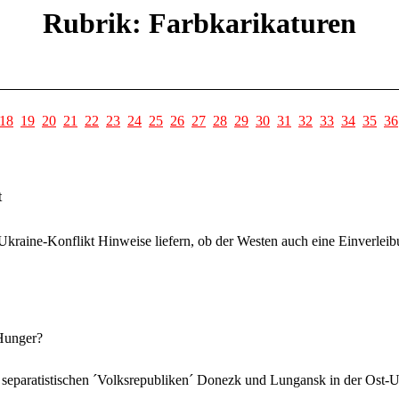
Rubrik: Farbkarikaturen
18
19
20
21
22
23
24
25
26
27
28
29
30
31
32
33
34
35
36
t
Ukraine-Konflikt Hinweise liefern, ob der Westen auch eine Einverle
 Hunger?
separatistischen ´Volksrepubliken´ Donezk und Lungansk in der Ost-Ukr