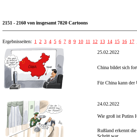
2151 - 2160 von insgesamt 7820 Cartoons
Ergebnisseiten:
1
2
3
4
5
6
7
8
9
10
11
12
13
14
15
16
17
25.02.2022
China bildet sich for
Für China kann der 
24.02.2022
Wie groß ist Putins
Rußland erkennt die 
Schritt war.