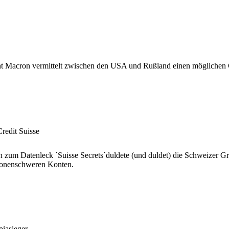
nt Macron vermittelt zwischen den USA und Rußland einen möglichen Gip
redit Suisse
 zum Datenleck ´Suisse Secrets´duldete (und duldet) die Schweizer Gr
lionenschweren Konten.
iasieger