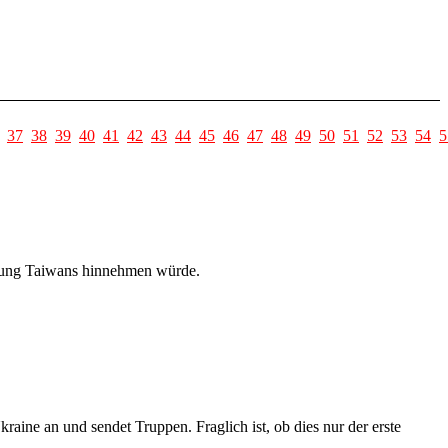
37
38
39
40
41
42
43
44
45
46
47
48
49
50
51
52
53
54
5
ibung Taiwans hinnehmen würde.
aine an und sendet Truppen. Fraglich ist, ob dies nur der erste