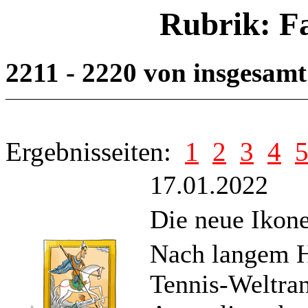
Rubrik: F
2211 - 2220 von insgesam
Ergebnisseiten:
1
2
3
4
17.01.2022
Die neue Ikone
Nach langem H
Tennis-Weltran