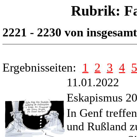
Rubrik: F
2221 - 2230 von insgesam
Ergebnisseiten:
1
2
3
4
11.01.2022
Eskapismus 2
In Genf treffe
und Rußland z