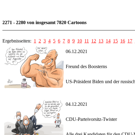
2271 - 2280 von insgesamt 7820 Cartoons
Ergebnisseiten:
1
2
3
4
5
6
7
8
9
10
11
12
13
14
15
16
17
06.12.2021
Freund des Boosterns
US-Präsident Biden und der russische
04.12.2021
CDU-Parteivorsitz-Twister
Alle drei Kandidaten für den CDU-Vo