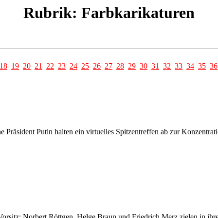
Rubrik: Farbkarikaturen
18
19
20
21
22
23
24
25
26
27
28
29
30
31
32
33
34
35
36
 Präsident Putin halten ein virtuelles Spitzentreffen ab zur Konzentra
rsitz: Norbert Röttgen, Helge Braun und Friedrich Merz zielen in ihre