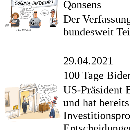
Qonsens
Der Verfassun
bundesweit Te
29.04.2021
100 Tage Bide
US-Präsident B
und hat bereit
Investitionsp
Entscheidunge