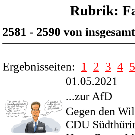
Rubrik: F
2581 - 2590 von insgesam
Ergebnisseiten:
1
2
3
4
01.05.2021
...zur AfD
Gegen den Wil
CDU Südthürin