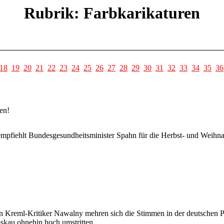
Rubrik: Farbkarikaturen
18
19
20
21
22
23
24
25
26
27
28
29
30
31
32
33
34
35
36
en!
mpfiehlt Bundesgesundheitsminister Spahn für die Herbst- und Weihna
n Kreml-Kritiker Nawalny mehren sich die Stimmen in der deutschen Po
skau ohnehin hoch umstritten.