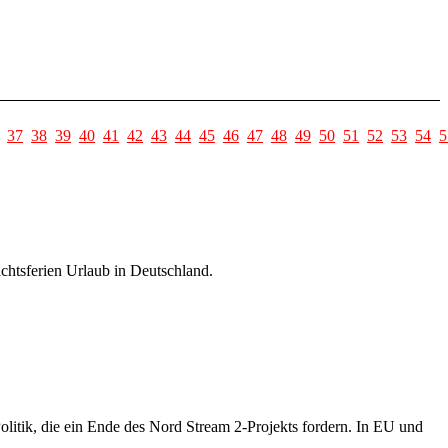
37
38
39
40
41
42
43
44
45
46
47
48
49
50
51
52
53
54
5
chtsferien Urlaub in Deutschland.
litik, die ein Ende des Nord Stream 2-Projekts fordern. In EU und