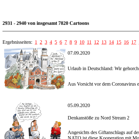
2931 - 2940 von insgesamt 7820 Cartoons
Ergebnisseiten:
1
2
3
4
5
6
7
8
9
10
11
12
13
14
15
16
17
07.09.2020
Urlaub in Deutschland: Wir gehorch
Aus Vorsicht vor dem Coronavirus e
05.09.2020
Denkanstöße zu Nord Stream 2
Angesichts des Giftanschlags auf de
NATO ist diese Kooperation mit Mo