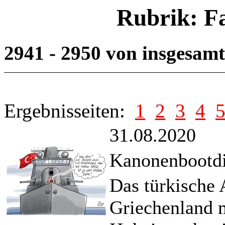
Rubrik: F
2941 - 2950 von insgesam
Ergebnisseiten:
1
2
3
4
31.08.2020
Kanonenbootdi
Das türkische
Griechenland m