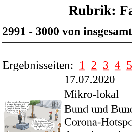
Rubrik: F
2991 - 3000 von insgesam
Ergebnisseiten:
1
2
3
4
17.07.2020
Mikro-lokal
Bund und Bunde
Corona-Hotspot