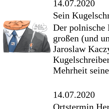
14.07.2020
Sein Kugelschr
Der polnische 
großen (und un
Jaroslaw Kacz
Kugelschreiber`
Mehrheit sein
14.07.2020
Ortstermin He