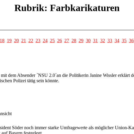
Rubrik: Farbkarikaturen
18
19
20
21
22
23
24
25
26
27
28
29
30
31
32
33
34
35
36
mit dem Absender ´NSU 2.0´an die Politikerin Janine Wissler erklärt 
schen Polizei tätig sein könnte.
nsicht
sident Söder noch immer starke Umfragewerte als möglicher Union-Kan
 auf Bayern festgelegt.