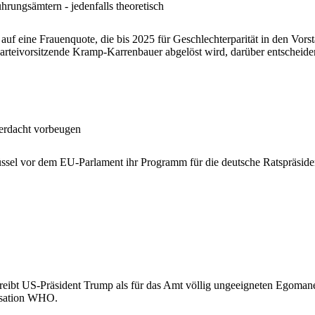
ungsämtern - jedenfalls theoretisch
 auf eine Frauenquote, die bis 2025 für Geschlechterparität in den V
Parteivorsitzende Kramp-Karrenbauer abgelöst wird, darüber entscheide
erdacht vorbeugen
rüssel vor dem EU-Parlament ihr Programm für die deutsche Ratspräsid
reibt US-Präsident Trump als für das Amt völlig ungeeigneten Egoman
nisation WHO.