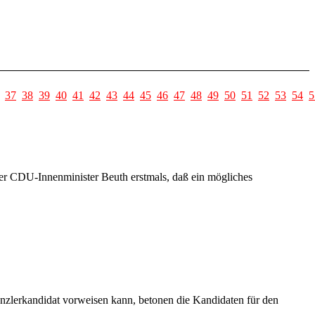
37
38
39
40
41
42
43
44
45
46
47
48
49
50
51
52
53
54
5
der CDU-Innenminister Beuth erstmals, daß ein mögliches
zlerkandidat vorweisen kann, betonen die Kandidaten für den