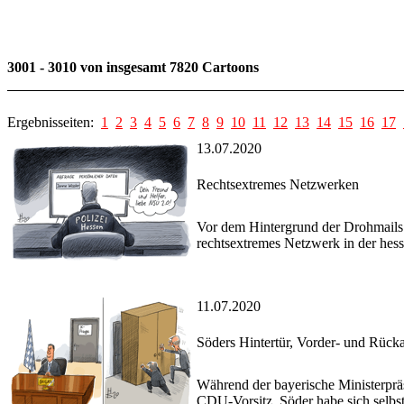
3001 - 3010 von insgesamt 7820 Cartoons
Ergebnisseiten:
1
2
3
4
5
6
7
8
9
10
11
12
13
14
15
16
17
13.07.2020
Rechtsextremes Netzwerken
Vor dem Hintergrund der Drohmails 
rechtsextremes Netzwerk in der hessi
11.07.2020
Söders Hintertür, Vorder- und Rücka
Während der bayerische Ministerprä
CDU-Vorsitz, Söder habe sich selbst