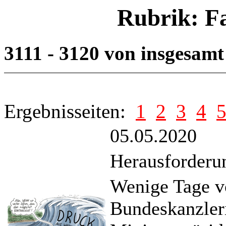
Rubrik: F
3111 - 3120 von insgesam
Ergebnisseiten:
1
2
3
4
05.05.2020
Herausforder
Wenige Tage v
Bundeskanzler