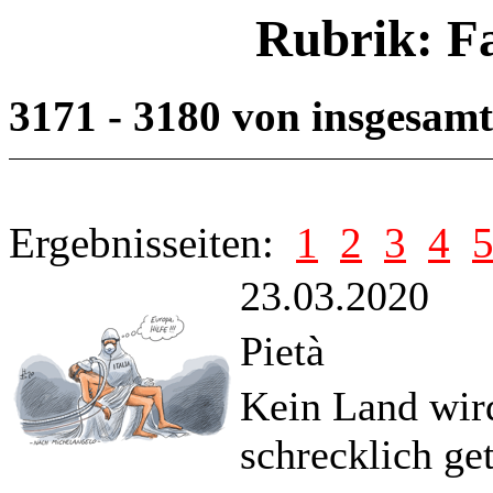
Rubrik: F
3171 - 3180 von insgesam
Ergebnisseiten:
1
2
3
4
23.03.2020
Pietà
Kein Land wir
schrecklich get