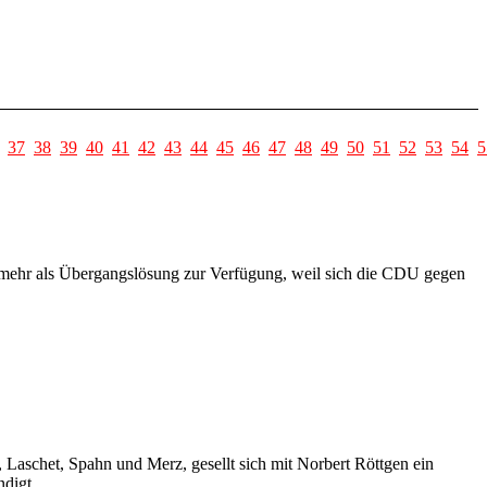
37
38
39
40
41
42
43
44
45
46
47
48
49
50
51
52
53
54
5
t mehr als Übergangslösung zur Verfügung, weil sich die CDU gegen
Laschet, Spahn und Merz, gesellt sich mit Norbert Röttgen ein
digt.