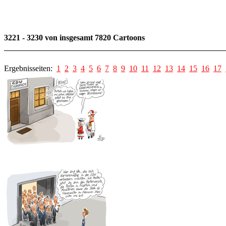
3221 - 3230 von insgesamt 7820 Cartoons
Ergebnisseiten:
1
2
3
4
5
6
7
8
9
10
11
12
13
14
15
16
17