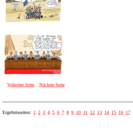
Voherige Seite
Nächste Seite
Ergebnisseiten:
1
2
3
4
5
6
7
8
9
10
11
12
13
14
15
16
17