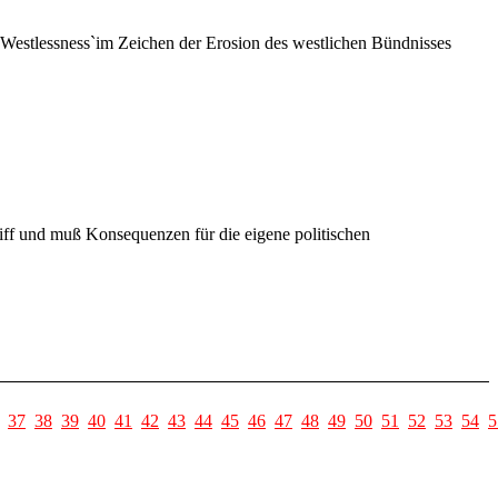
`Westlessness`im Zeichen der Erosion des westlichen Bündnisses
ff und muß Konsequenzen für die eigene politischen
37
38
39
40
41
42
43
44
45
46
47
48
49
50
51
52
53
54
5