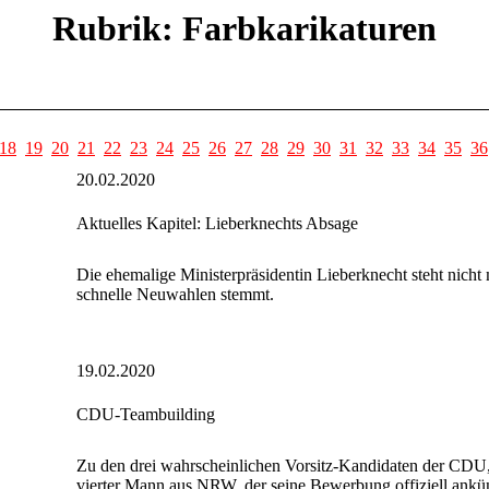
Rubrik: Farbkarikaturen
18
19
20
21
22
23
24
25
26
27
28
29
30
31
32
33
34
35
36
20.02.2020
Aktuelles Kapitel: Lieberknechts Absage
Die ehemalige Ministerpräsidentin Lieberknecht steht nich
schnelle Neuwahlen stemmt.
19.02.2020
CDU-Teambuilding
Zu den drei wahrscheinlichen Vorsitz-Kandidaten der CDU, 
vierter Mann aus NRW, der seine Bewerbung offiziell ankün