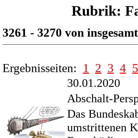
Rubrik: F
3261 - 3270 von insgesam
Ergebnisseiten:
1
2
3
4
30.01.2020
Abschalt-Persp
Das Bundeskabi
umstrittenen K