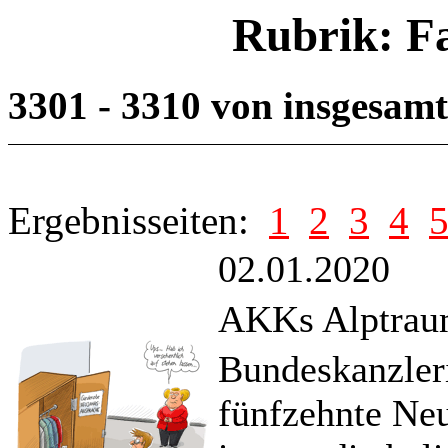
Rubrik: F
3301 - 3310 von insgesam
Ergebnisseiten:
1
2
3
4
02.01.2020
AKKs Alptra
Bundeskanzler
fünfzehnte Neu