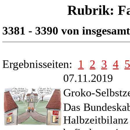
Rubrik: F
3381 - 3390 von insgesam
Ergebnisseiten:
1
2
3
4
07.11.2019
Groko-Selbstz
Das Bundeskabi
Halbzeitbilanz