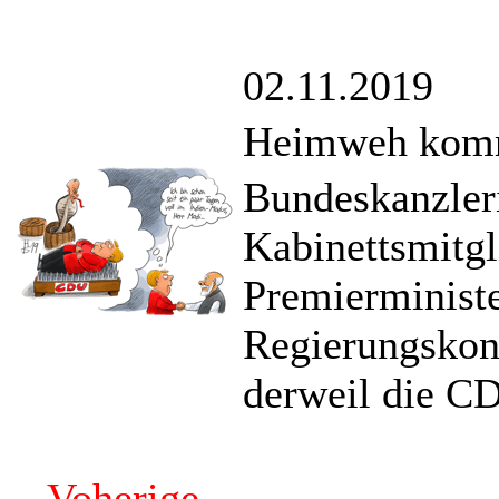
02.11.2019
Heimweh komm
Bundeskanzleri
Kabinettsmitgl
Premierminist
Regierungskons
derweil die CD
Voherige