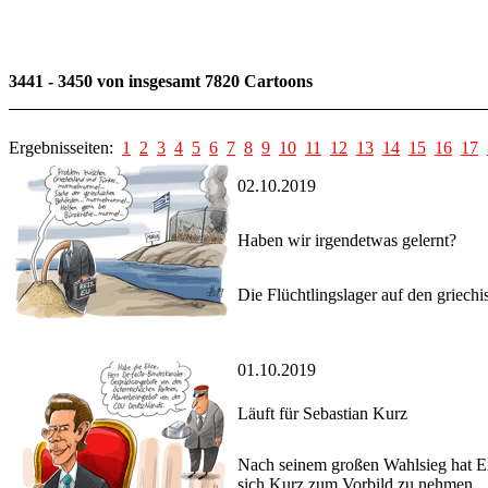
3441 - 3450 von insgesamt 7820 Cartoons
Ergebnisseiten:
1
2
3
4
5
6
7
8
9
10
11
12
13
14
15
16
17
02.10.2019
Haben wir irgendetwas gelernt?
Die Flüchtlingslager auf den griech
01.10.2019
Läuft für Sebastian Kurz
Nach seinem großen Wahlsieg hat E
sich Kurz zum Vorbild zu nehmen.