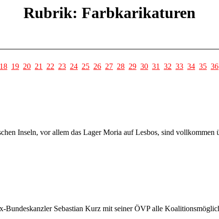
Rubrik: Farbkarikaturen
18
19
20
21
22
23
24
25
26
27
28
29
30
31
32
33
34
35
36
ischen Inseln, vor allem das Lager Moria auf Lesbos, sind vollkommen 
x-Bundeskanzler Sebastian Kurz mit seiner ÖVP alle Koalitionsmögli