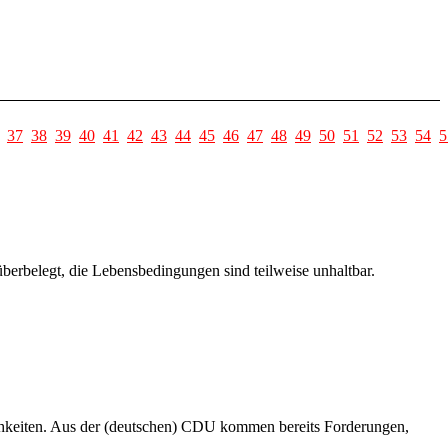
37
38
39
40
41
42
43
44
45
46
47
48
49
50
51
52
53
54
5
überbelegt, die Lebensbedingungen sind teilweise unhaltbar.
chkeiten. Aus der (deutschen) CDU kommen bereits Forderungen,