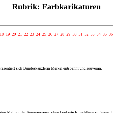
Rubrik: Farbkarikaturen
18
19
20
21
22
23
24
25
26
27
28
29
30
31
32
33
34
35
36
räsentiert sich Bundeskanzlerin Merkel entspannt und souverän.
etzten Mal vor der Sommerpause, ohne konkrete Entschlüsse zu fassen. 