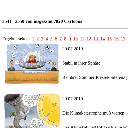
3541 - 3550 von insgesamt 7820 Cartoons
Ergebnisseiten:
1
2
3
4
5
6
7
8
9
10
11
12
13
14
15
16
17
20.07.2019
Stabil in ihrer Sphäre
Bei ihrer Sommer-Pressekonferenz p
20.07.2019
Die Klimakatastrophe muß warten
Das Klimakabinett trifft sich zum l