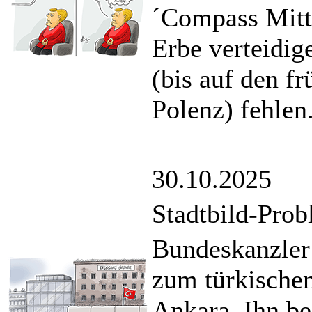
´Compass Mitte
Erbe verteidi
(bis auf den f
Polenz) fehlen
30.10.2025
Stadtbild-Pro
Bundeskanzler 
zum türkische
Ankara. Ihn be