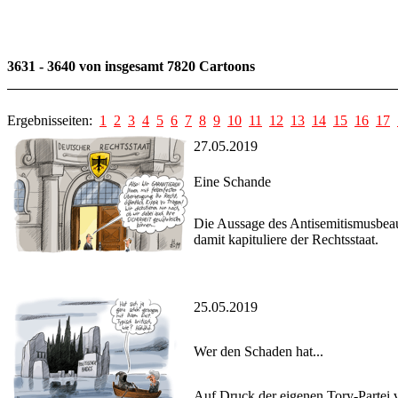
3631 - 3640 von insgesamt 7820 Cartoons
Ergebnisseiten:
1
2
3
4
5
6
7
8
9
10
11
12
13
14
15
16
17
27.05.2019
Eine Schande
Die Aussage des Antisemitismusbeauf
damit kapituliere der Rechtsstaat.
25.05.2019
Wer den Schaden hat...
Auf Druck der eigenen Tory-Partei v