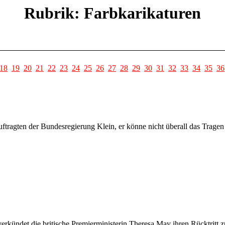
Rubrik: Farbkarikaturen
18
19
20
21
22
23
24
25
26
27
28
29
30
31
32
33
34
35
36
tragten der Bundesregierung Klein, er könne nicht überall das Tragen 
erkündet die britische Premierministerin Theresa May ihren Rücktritt z