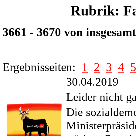
Rubrik: F
3661 - 3670 von insgesam
Ergebnisseiten:
1
2
3
4
30.04.2019
Leider nicht g
Die sozialdem
Ministerpräsid