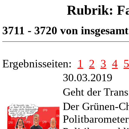
Rubrik: F
3711 - 3720 von insgesam
Ergebnisseiten:
1
2
3
4
30.03.2019
Geht der Trans
Der Grünen-Ch
Politbarometer