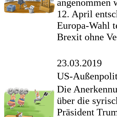
angenommen w
12. April ents
Europa-Wahl t
Brexit ohne V
23.03.2019
US-Außenpoliti
Die Anerkennun
über die syri
Präsident Tru