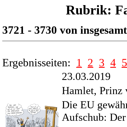
Rubrik: F
3721 - 3730 von insgesam
Ergebnisseiten:
1
2
3
4
23.03.2019
Hamlet, Prinz 
Die EU gewährt
Aufschub: Der