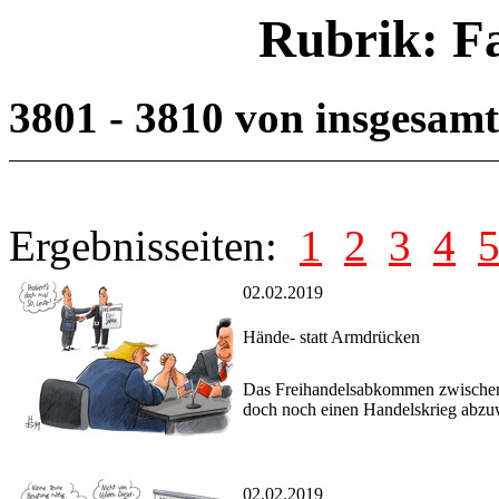
Rubrik: F
3801 - 3810 von insgesam
Ergebnisseiten:
1
2
3
4
02.02.2019
Hände- statt Armdrücken
Das Freihandelsabkommen zwischen 
doch noch einen Handelskrieg abzuw
02.02.2019