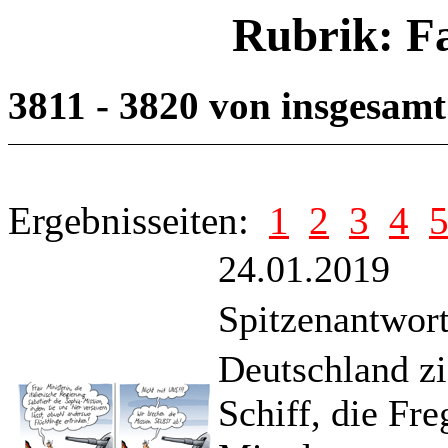
Rubrik: F
3811 - 3820 von insgesam
Ergebnisseiten:
1
2
3
4
24.01.2019
Spitzenantwor
Deutschland zi
Schiff, die Fr