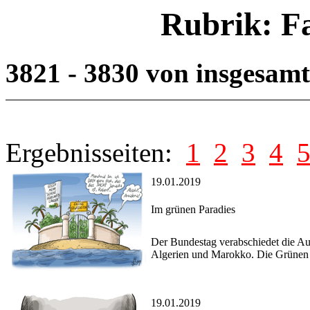
Rubrik: F
3821 - 3830 von insgesam
Ergebnisseiten:
1
2
3
4
19.01.2019
Im grünen Paradies
Der Bundestag verabschiedet die Au
Algerien und Marokko. Die Grünen k
19.01.2019