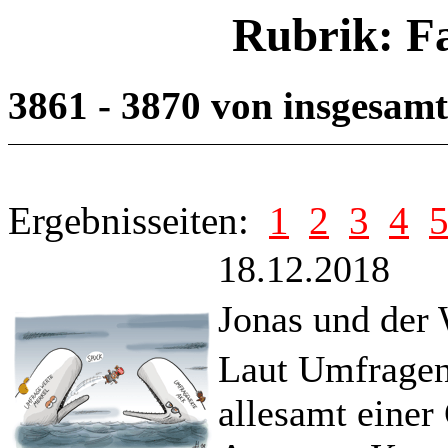
Rubrik: F
3861 - 3870 von insgesam
Ergebnisseiten:
1
2
3
4
18.12.2018
Jonas und der
Laut Umfragen
allesamt eine