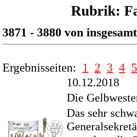
Rubrik: F
3871 - 3880 von insgesam
Ergebnisseiten:
1
2
3
4
10.12.2018
Die Gelbwest
Das sehr schw
Generalsekretä