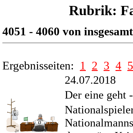
Rubrik: F
4051 - 4060 von insgesam
Ergebnisseiten:
1
2
3
4
24.07.2018
Der eine geht 
Nationalspieler
Nationalmanns