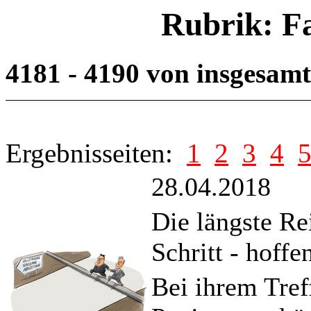
Rubrik: F
4181 - 4190 von insgesam
Ergebnisseiten:
1
2
3
4
28.04.2018
Die längste Re
Schritt - hoffen
Bei ihrem Tref