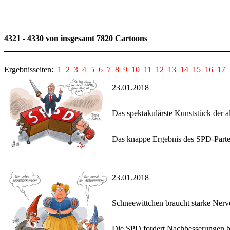
4321 - 4330 von insgesamt 7820 Cartoons
Ergebnisseiten:
1
2
3
4
5
6
7
8
9
10
11
12
13
14
15
16
17
23.01.2018
Das spektakulärste Kunststück der a
Das knappe Ergebnis des SPD-Parteit
23.01.2018
Schneewittchen braucht starke Nerv
Die SPD fordert Nachbesserungen b