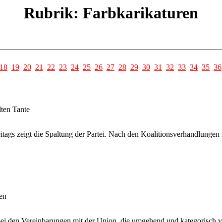
Rubrik: Farbkarikaturen
18
19
20
21
22
23
24
25
26
27
28
29
30
31
32
33
34
35
36
lten Tante
ags zeigt die Spaltung der Partei. Nach den Koalitionsverhandlungen st
en
ei den Vereinbarungen mit der Union, die umgehend und kategorisch