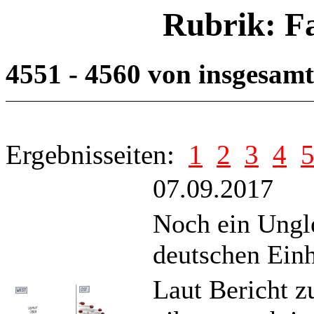
Rubrik: F
4551 - 4560 von insgesam
Ergebnisseiten:
1
2
3
4
07.09.2017
Noch ein Ungl
deutschen Einh
Laut Bericht z