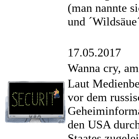
(man nannte si
und ´Wildsäue´
17.05.2017
Wanna cry, am
Laut Medienbe
vor dem russi
Geheiminformat
den USA durch 
Staates zugele