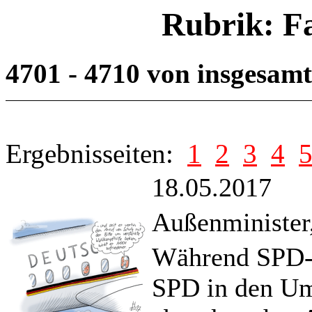
Rubrik: F
4701 - 4710 von insgesam
Ergebnisseiten:
1
2
3
4
18.05.2017
Außenminister,
Während SPD-S
SPD in den Um