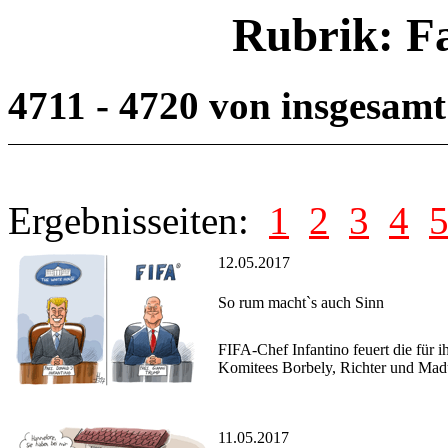
Rubrik: F
4711 - 4720 von insgesam
Ergebnisseiten:
1
2
3
4
12.05.2017
So rum macht`s auch Sinn
FIFA-Chef Infantino feuert die fü
Komitees Borbely, Richter und Mad
11.05.2017