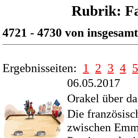
Rubrik: F
4721 - 4730 von insgesam
Ergebnisseiten:
1
2
3
4
06.05.2017
Orakel über da
Die französisc
zwischen Emm