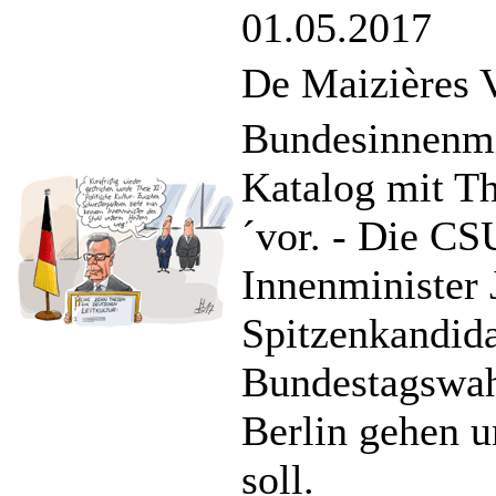
01.05.2017
De Maizières 
Bundesinnenmin
Katalog mit Th
´vor. - Die CS
Innenminister
Spitzenkandida
Bundestagswah
Berlin gehen 
soll.