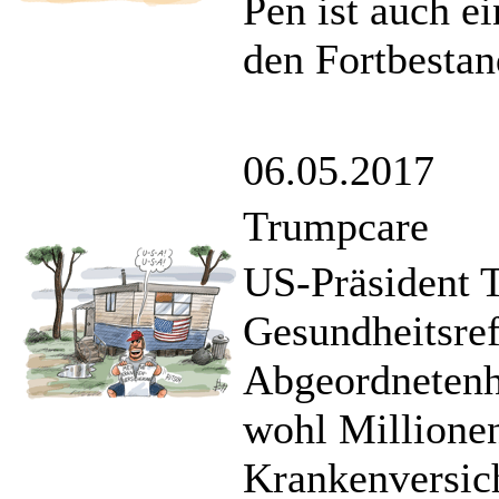
Pen ist auch e
den Fortbestan
06.05.2017
Trumpcare
US-Präsident T
Gesundheitsre
Abgeordnetenh
wohl Millione
Krankenversic