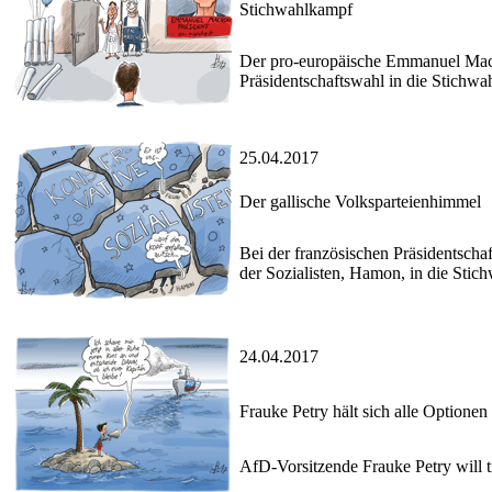
Stichwahlkampf
Der pro-europäische Emmanuel Macr
Präsidentschaftswahl in die Stichw
25.04.2017
Der gallische Volksparteienhimmel
Bei der französischen Präsidentscha
der Sozialisten, Hamon, in die Stich
24.04.2017
Frauke Petry hält sich alle Optionen
AfD-Vorsitzende Frauke Petry will tr