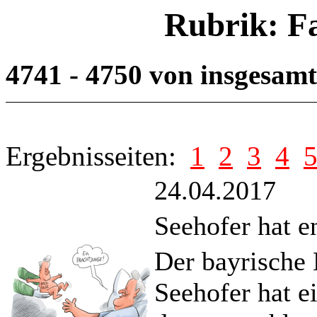
Rubrik: F
4741 - 4750 von insgesam
Ergebnisseiten:
1
2
3
4
24.04.2017
Seehofer hat 
Der bayrische
Seehofer hat e