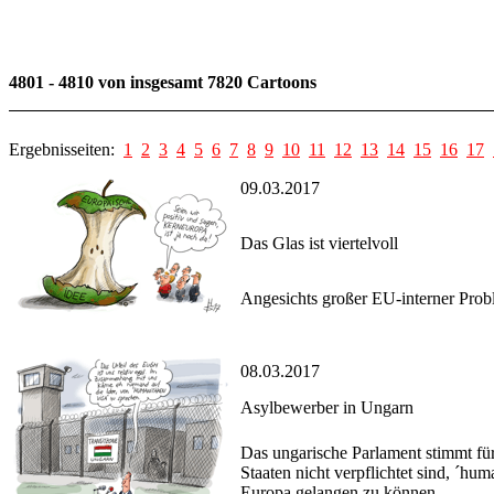
4801 - 4810 von insgesamt 7820 Cartoons
Ergebnisseiten:
1
2
3
4
5
6
7
8
9
10
11
12
13
14
15
16
17
09.03.2017
Das Glas ist viertelvoll
Angesichts großer EU-interner Probl
08.03.2017
Asylbewerber in Ungarn
Das ungarische Parlament stimmt fü
Staaten nicht verpflichtet sind, ´hu
Europa gelangen zu können.