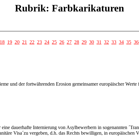
Rubrik: Farbkarikaturen
18
19
20
21
22
23
24
25
26
27
28
29
30
31
32
33
34
35
36
eme und der fortwährenden Erosion gemeinsamer europäischer Werte fin
r eine dauerhafte Internierung von Asylbewerbern in sogenannten ´Tra
manitäre Visa´zu vergeben, d.h. das Rechts bewilligen, in europäischen