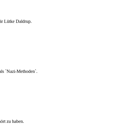
är Lütke Daldrup.
 als `Nazi-Methoden`.
ört zu haben.