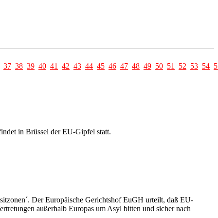
37
38
39
40
41
42
43
44
45
46
47
48
49
50
51
52
53
54
5
det in Brüssel der EU-Gipfel statt.
nsitzonen´. Der Europäische Gerichtshof EuGH urteilt, daß EU-
 Vertretungen außerhalb Europas um Asyl bitten und sicher nach