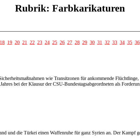
Rubrik: Farbkarikaturen
18
19
20
21
22
23
24
25
26
27
28
29
30
31
32
33
34
35
36
t Sicherheitsmaßnahmen wie Transitzonen für ankommende Flüchtlinge,
ahres bei der Klausur der CSU-Bundestagsabgeordneten als Forderung
d und die Türkei einen Waffenruhe für ganz Syrien an. Der Kampf gege