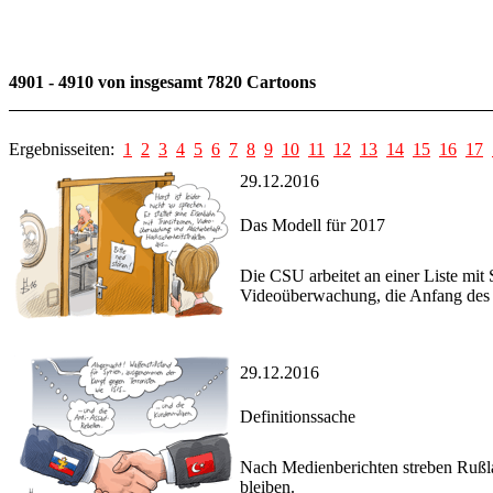
4901 - 4910 von insgesamt 7820 Cartoons
Ergebnisseiten:
1
2
3
4
5
6
7
8
9
10
11
12
13
14
15
16
17
29.12.2016
Das Modell für 2017
Die CSU arbeitet an einer Liste mi
Videoüberwachung, die Anfang des J
29.12.2016
Definitionssache
Nach Medienberichten streben Rußlan
bleiben.