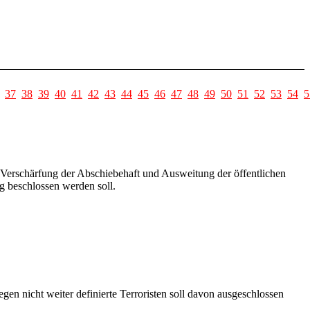
37
38
39
40
41
42
43
44
45
46
47
48
49
50
51
52
53
54
5
 Verschärfung der Abschiebehaft und Ausweitung der öffentlichen
 beschlossen werden soll.
n nicht weiter definierte Terroristen soll davon ausgeschlossen