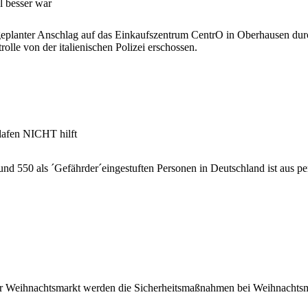
 besser war
planter Anschlag auf das Einkaufszentrum CentrO in Oberhausen durch
olle von der italienischen Polizei erschossen.
lafen NICHT hilft
nd 550 als ´Gefährder´eingestuften Personen in Deutschland ist aus p
r Weihnachtsmarkt werden die Sicherheitsmaßnahmen bei Weihnachtsmä