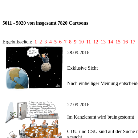
5011 - 5020 von insgesamt 7820 Cartoons
Ergebnisseiten:
1
2
3
4
5
6
7
8
9
10
11
12
13
14
15
16
17
28.09.2016
Exklusive Sicht
Nach einhelliger Meinung entscheidet
27.09.2016
Im Kanzleramt wird braingestormt
CDU und CSU sind auf der Suche nac
gesucht.