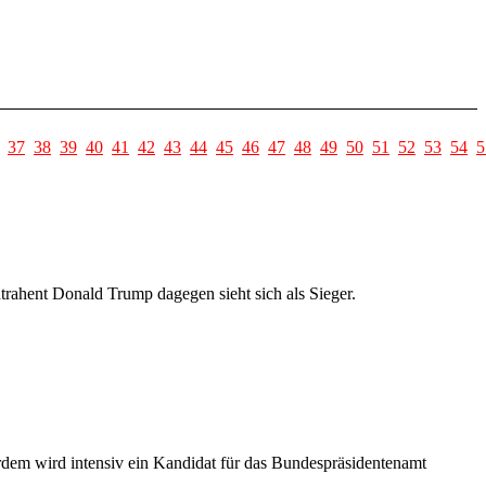
37
38
39
40
41
42
43
44
45
46
47
48
49
50
51
52
53
54
5
ntrahent Donald Trump dagegen sieht sich als Sieger.
rdem wird intensiv ein Kandidat für das Bundespräsidentenamt