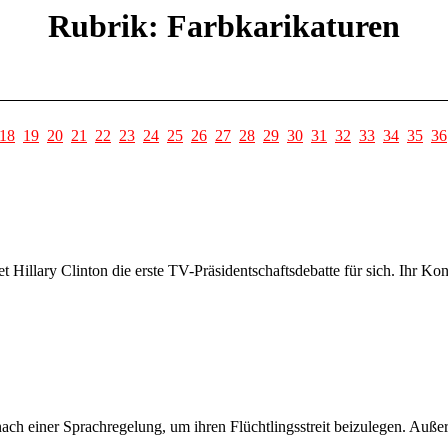
Rubrik: Farbkarikaturen
18
19
20
21
22
23
24
25
26
27
28
29
30
31
32
33
34
35
36
 Hillary Clinton die erste TV-Präsidentschaftsdebatte für sich. Ihr Ko
h einer Sprachregelung, um ihren Flüchtlingsstreit beizulegen. Auße