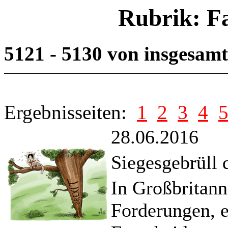
Rubrik: F
5121 - 5130 von insgesam
Ergebnisseiten:
1
2
3
4
28.06.2016
Siegesgebrüll
In Großbritann
Forderungen, e