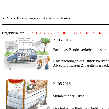
5171 - 5180 von insgesamt 7820 Cartoons
Ergebnisseiten:
1
2
3
4
5
6
7
8
9
10
11
12
13
14
15
16
17
21.05.2016
Packt das Bundesverkehrsministeri
Untersuchungen des Bundesverkehrsm
Ab sofort müssen Zigarettenverpac
21.05.2016
Sultan auf der Erbse
Das türkische Parlament hebt die I