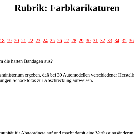
Rubrik: Farbkarikaturen
18
19
20
21
22
23
24
25
26
27
28
29
30
31
32
33
34
35
36
um die harten Bandagen aus?
inisterium ergeben, daß bei 30 Automodellen verschiedener Herstell
kungen Schockfotos zur Abschreckung aufweisen.
mmunität für Abgeordnete auf und macht damit eine Verfassungsänderun