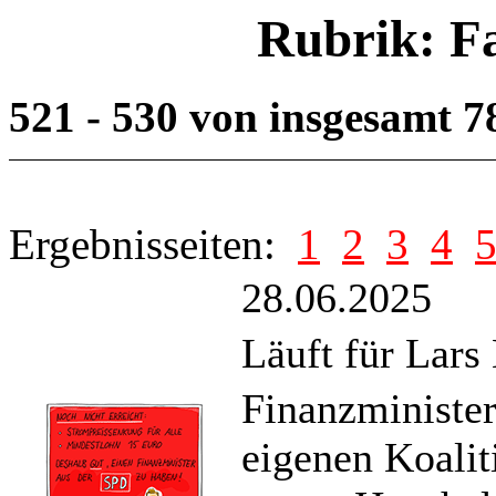
Rubrik: F
521 - 530 von insgesamt 
Ergebnisseiten:
1
2
3
4
28.06.2025
Läuft für Lars
Finanzminister
eigenen Koaliti